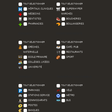
TOUT SÉLECTIONNER
TOUT SÉLECTIONNER
HÔPITAUX, CLINIQUES
SUPER/HYPER
MÉDECINS
MARCHÉS
DENTISTES
BOUCHERIES
PHARMACIES
BOULANGERIES
EDUCATION
DIVERTISSEMENTS
TOUT SÉLECTIONNER
TOUT SÉLECTIONNER
CRÈCHES,
CAFÉ / PUB
MATERNELLE
RESTAURANTS
ECOLE PRIMAIRE
SPORT
COLLÈGES, LYCÉES
UNIVERSITÉ
SERVICES
TRANSPORT EN COMMUN
TOUT SÉLECTIONNER
TOUT SÉLECTIONNER
PARKINGS
VÉLO
STATIONS SERVICE
MÉTRO
COMMISSARIATS
BUS
POSTES
BANQUES