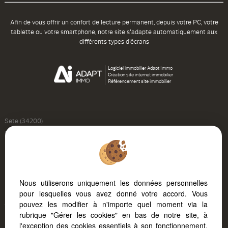
Afin de vous offrir un confort de lecture permanent, depuis votre PC, votre
tablette ou votre smartphone, notre site s'adapte automatiquement aux
différents types d'écrans
Logiciel immobilier Adapt Immo
Création site internet immobilier
Référencement site immobilier
Sete (34200)
Bonnieux (84480)
Paris 5eme Arrondissement (75005)
Balaruc Les Bains (34540)
Paris 11eme Arrondissement (75011)
Nous utiliserons uniquement les données personnelles
Bouzigues (34140)
pour lesquelles vous avez donné votre accord. Vous
Balaruc Le Vieux (34540)
pouvez les modifier à n'importe quel moment via la
Toulouse (31200)
rubrique "Gérer les cookies" en bas de notre site, à
Poussan (34560)
l'exception des cookies essentiels à son fonctionnement.