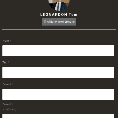
LEONARDON Tom
Afficher le téléphone
Nom
*
Tél.
*
E-mail
*
E-mail
*
(confirmer)