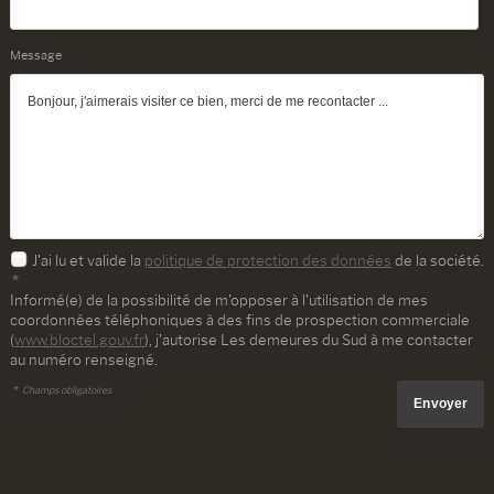
Message
J'ai lu et valide la
politique de protection des données
de la société.
*
Informé(e) de la possibilité de m'opposer à l'utilisation de mes
coordonnées téléphoniques à des fins de prospection commerciale
(
www.bloctel.gouv.fr
), j'autorise Les demeures du Sud à me contacter
au numéro renseigné.
*
Champs obligatoires