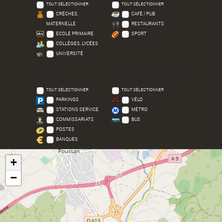
TOUT SÉLECTIONNER
TOUT SÉLECTIONNER
CRÈCHES,
CAFÉ / PUB
MATERNELLE
RESTAURANTS
ECOLE PRIMAIRE
SPORT
COLLÈGES, LYCÉES
UNIVERSITÉ
SERVICES
TRANSPORT EN COMMUN
TOUT SÉLECTIONNER
TOUT SÉLECTIONNER
PARKINGS
VÉLO
STATIONS SERVICE
MÉTRO
COMMISSARIATS
BUS
POSTES
BANQUES
+
−