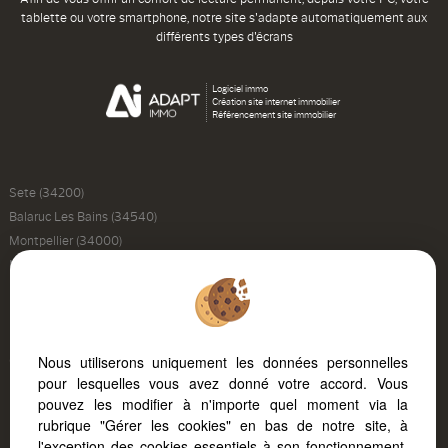
tablette ou votre smartphone, notre site s'adapte automatiquement aux
différents types d'écrans
Logiciel immo
Création site internet immobilier
Référencement site immobilier
Sete (34200)
Balaruc Les Bains (34540)
Montpellier (34000)
Marseillan (34340)
Balaruc Le Vieux (34540)
Poussan (34560)
Frontignan (34110)
Nous utiliserons uniquement les données personnelles
Castelnau Le Lez (34170)
pour lesquelles vous avez donné votre accord. Vous
Loupian (34140)
pouvez les modifier à n'importe quel moment via la
Montagnac (34530)
rubrique "Gérer les cookies" en bas de notre site, à
Montbazin (34560)
l'exception des cookies essentiels à son fonctionnement.