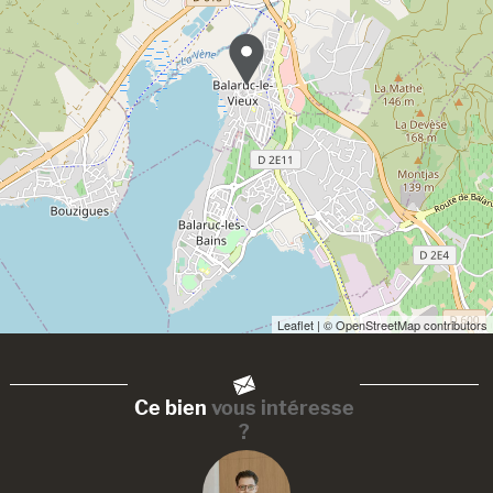
Leaflet
| © OpenStreetMap contributors
Ce bien
vous intéresse
?