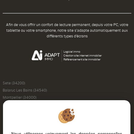
Afin de vous offrir un confort de lecture permanent, depuis votre PC, votre
tablette ou votre smartphone, notre site s'adapte automatiquement aux
différents types d'écrans
Logiciel immo
Création site internet immobilier
Référencement site immobilier
Sete (34200)
Balaruc Les Bains (34540)
Montpellier (34000)
Marseillan (34340)
Balaruc Le Vieux (34540)
Poussan (34560)
Frontignan (34110)
Nous utiliserons uniquement les données personnelles
Loupian (34140)