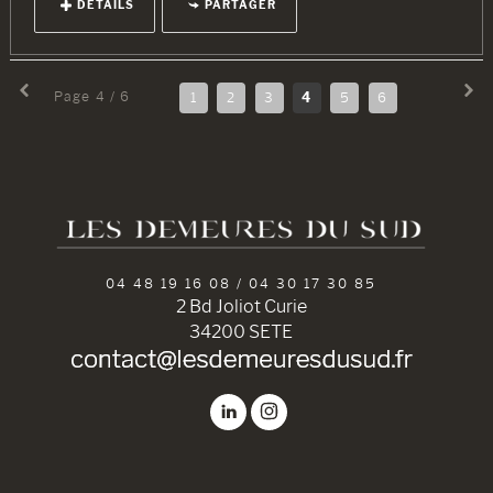
DÉTAILS
PARTAGER
Page 4 / 6
1
2
3
4
5
6
04 48 19 16 08 / 04 30 17 30 85
2 Bd Joliot Curie
34200 SETE