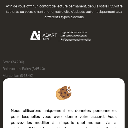
Afin de vous offrir un confort de lecture permanent, depuis votre PC, votre
tablette ou votre smartphone, notre site s'adapte automatiquement aux
différents types d'écrans
Logiciel de transaction
Site internet immobilier
Référencement immobilier
Sete (34200)
Balaruc Les Bains (34540)
Marseillan (34340)
Balaruc Le Vieux (34540)
Montpellier (34000)
Poussan (34560)
Frontignan (34110)
Nous utiliserons uniquement les données personnelles
Loupian (34140)
pour lesquelles vous avez donné votre accord. Vous
Montagnac (34530)
pouvez les modifier à n'importe quel moment via la
Montbazin (34560)